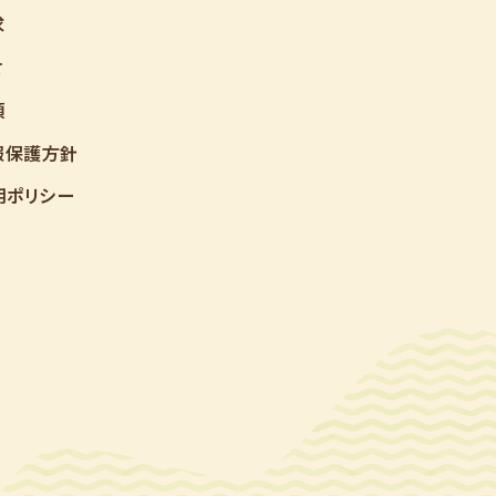
求
せ
項
報保護方針
用ポリシー