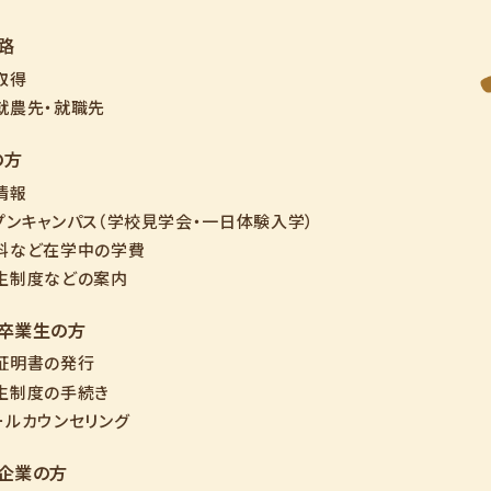
路
取得
就農先・就職先
の方
情報
プンキャンパス（学校見学会・一日体験入学）
料など在学中の学費
生制度などの案内
・卒業生の方
証明書の発行
生制度の手続き
ールカウンセリング
・企業の方