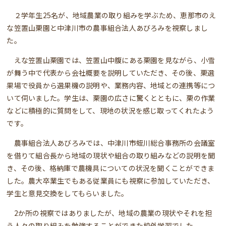
２学年生25名が、地域農業の取り組みを学ぶため、恵那市のえ
な笠置山栗園と中津川市の農事組合法人あびろみを視察しまし
た。
えな笠置山栗園では、笠置山中腹にある栗園を見ながら、小雪
が舞う中で代表から会社概要を説明していただき、その後、栗選
果場で役員から選果機の説明や、業務内容、地域との連携等につ
いて伺いました。学生は、栗園の広さに驚くとともに、栗の作業
などに積極的に質問をして、現地の状況を感じ取ってくれたよう
です。
農事組合法人あびろみでは、中津川市蛭川総合事務所の会議室
を借りて組合長から地域の現状や組合の取り組みなどの説明を聞
き、その後、格納庫で農機具についての状況を聞くことができま
した。農大卒業生でもある従業員にも視察に参加していただき、
学生と意見交換をしてもらいました。
2か所の視察ではありましたが、地域の農業の現状やそれを担
う人々の取り組みを勉強することができた校外学習でした。