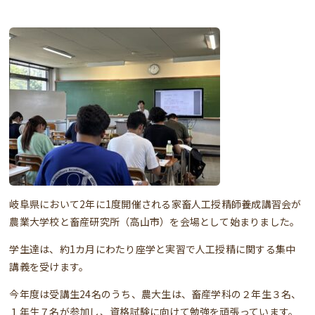
岐阜県において2年に1度開催される家畜人工授精師養成講習会が
農業大学校と畜産研究所（高山市）を会場として始まりました。
学生達は、約1カ月にわたり座学と実習で人工授精に関する集中
講義を受けます。
今年度は受講生24名のうち、農大生は、畜産学科の２年生３名、
１年生７名が参加し、資格試験に向けて勉強を頑張っています。